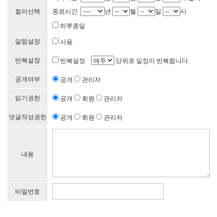
컬러선택
종료시간
년
월
일
시
하루종일
알림설정
사용
반복설정
반복설정
단위로 일정이 반복됩니다.
공개여부
공개
관리자
읽기권한
공개
회원
관리자
댓글작성권한
공개
회원
관리자
내용
비밀번호