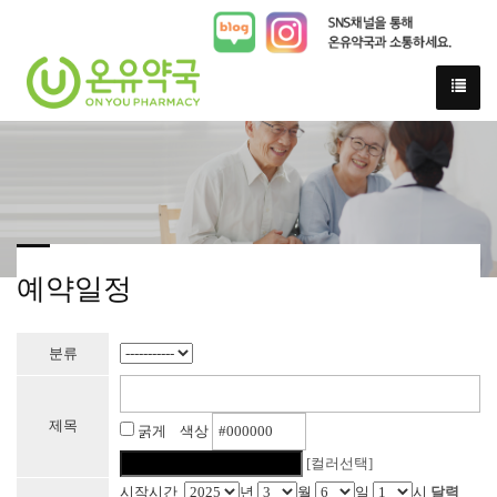
예약일정
분류
제목
굵게 색상
[컬러선택]
시작시간
년
월
일
시
달력