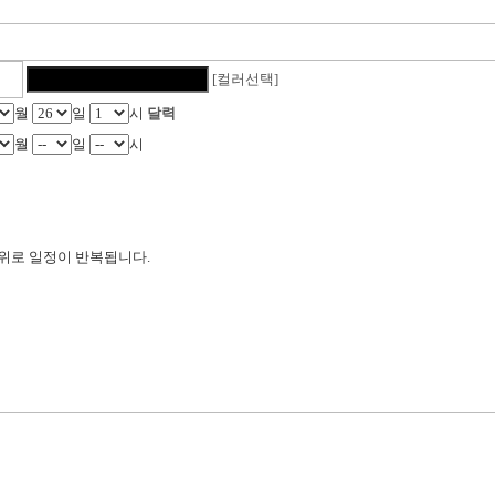
[컬러선택]
월
일
시
달력
월
일
시
위로 일정이 반복됩니다.