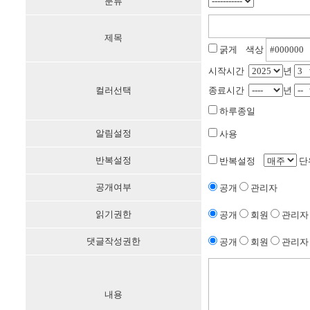
분류
제목
굵게 색상
시작시간
년
컬러선택
종료시간
년
하루종일
알림설정
사용
반복설정
반복설정
단
공개여부
공개
관리자
읽기권한
공개
회원
관리자
댓글작성권한
공개
회원
관리자
내용