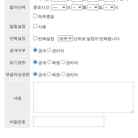
컬러선택
종료시간
년
월
일
시
하루종일
알림설정
사용
반복설정
반복설정
단위로 일정이 반복됩니다.
공개여부
공개
관리자
읽기권한
공개
회원
관리자
댓글작성권한
공개
회원
관리자
내용
비밀번호