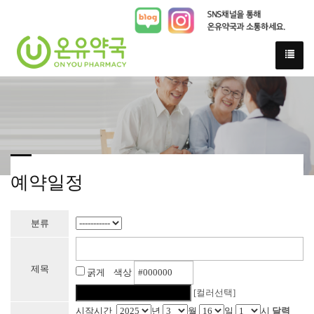
예약일정
분류
제목
굵게 색상
[컬러선택]
시작시간
년
월
일
시
달력